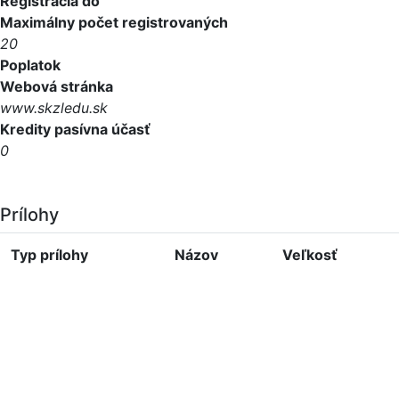
Registrácia do
Maximálny počet registrovaných
20
Poplatok
Webová stránka
www.skzledu.sk
Kredity pasívna účasť
0
Prílohy
Typ prílohy
Názov
Veľkosť
Mobilná aplikácia SKZL Moja
komora