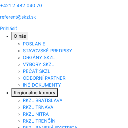
+421 2 482 040 70
referent@skzl.sk
Prihlásiť
O nás
POSLANIE
STAVOVSKÉ PREDPISY
ORGÁNY SKZL
VÝBORY SKZL
PEČAŤ SKZL
ODBORNÍ PARTNERI
INÉ DOKUMENTY
Regionálne komory
RKZL BRATISLAVA
RKZL TRNAVA
RKZL NITRA
RKZL TRENČÍN
RKZL BANSKÁ BYSTRICA