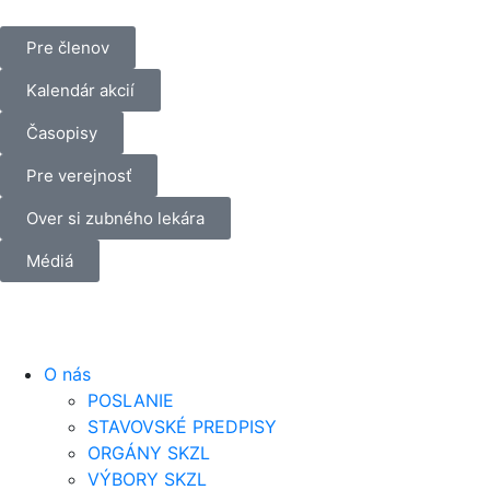
Pre členov
Kalendár akcií
Časopisy
Pre verejnosť
Over si zubného lekára
Médiá
O nás
POSLANIE
STAVOVSKÉ PREDPISY
ORGÁNY SKZL
VÝBORY SKZL